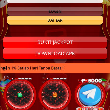
LOGIN
DAFTAR
BUKTI JACKPOT
DOWNLOAD APK
tiap Hari Tanpa Batas !