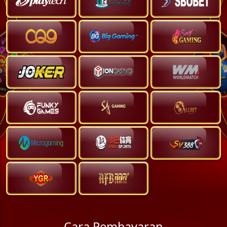
Cara Pembayaran