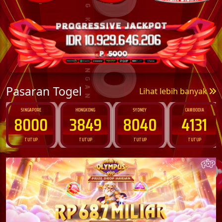
Pasaran Togel
Lihat lebih banyak
HONGKONG
SYDNEY
CAMBODIA
CHINA
3849
8040
4131
3392
TUTUP
TUTUP
TUTUP
TUTUP