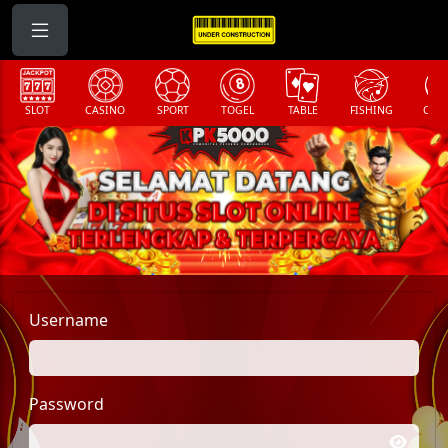
SLOT
CASINO
SPORT
TOGEL
TABLE
FISHING
COCK
Username
Password