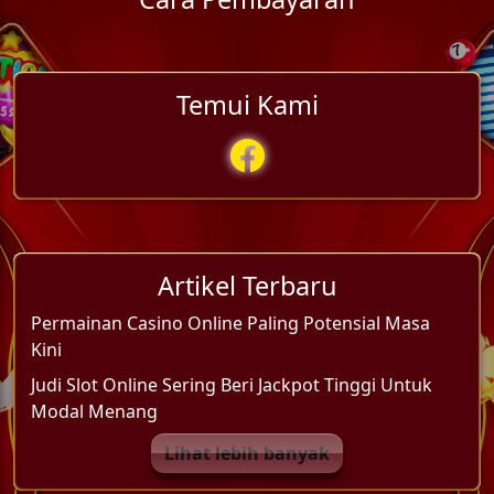
Temui Kami
Artikel Terbaru
Permainan Casino Online Paling Potensial Masa
Kini
Judi Slot Online Sering Beri Jackpot Tinggi Untuk
Modal Menang
Lihat lebih banyak