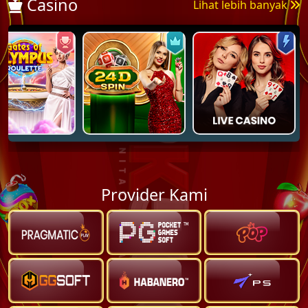
Casino
Lihat lebih banyak
Provider Kami