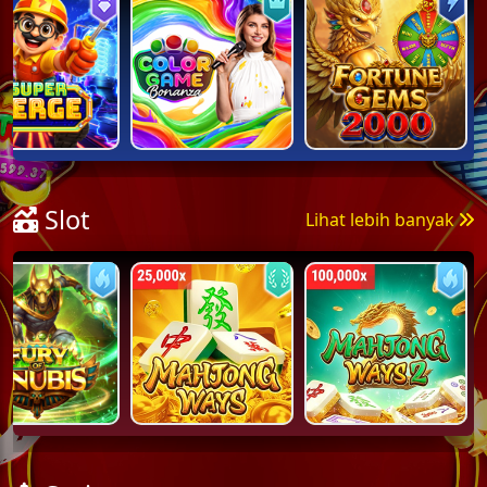
Slot
Lihat lebih banyak