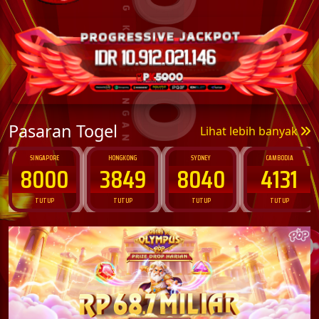
Pasaran Togel
Lihat lebih banyak
HONGKONG
SYDNEY
CAMBODIA
CHINA
3849
8040
4131
3392
TUTUP
TUTUP
TUTUP
TUTUP