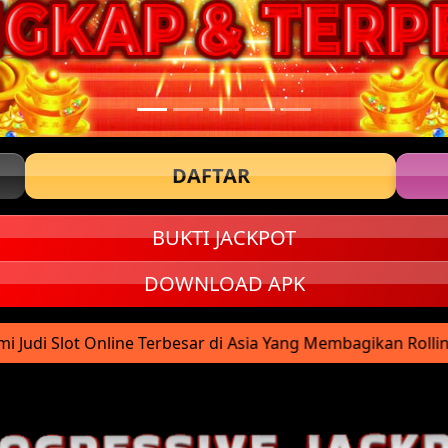
DAFTAR
BUKTI JACKPOT
DOWNLOAD APK
ia Yang Membagikan Rollingan 1% Setiap Hari Tanpa Batas !