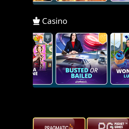
Casino