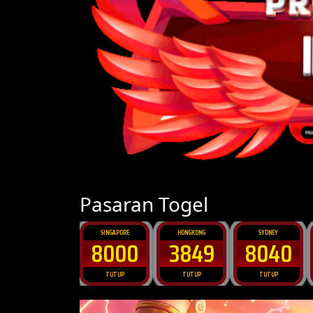
Pasaran Togel
SINGAPORE
HONGKONG
SYDNEY
CAMBODIA
8000
3849
8040
4131
TUTUP
TUTUP
TUTUP
TUTUP