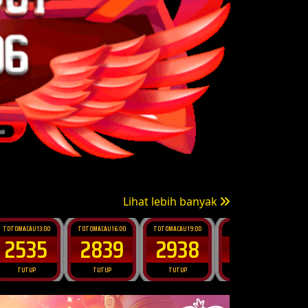
Lihat lebih banyak
TOTOMACAU 16:00
TOTOMACAU 19:00
TOTOMACAU 22:00
TOTOMACAU 23:00
2839
2938
8877
1451
TUTUP
TUTUP
TUTUP
TUTUP