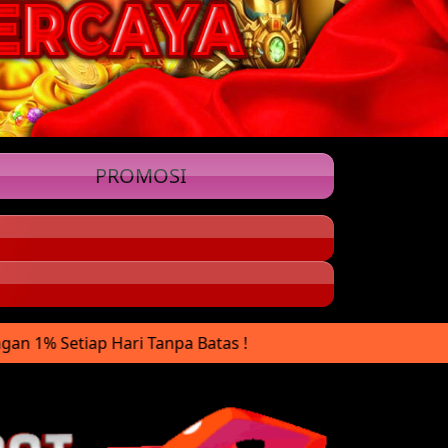
PROMOSI