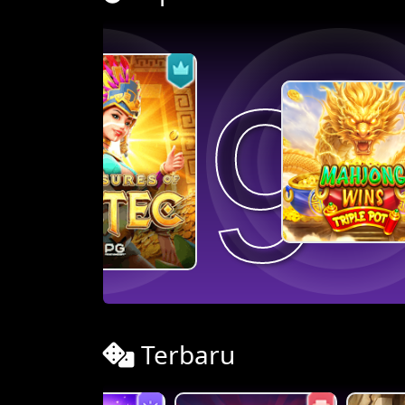
9
Terbaru