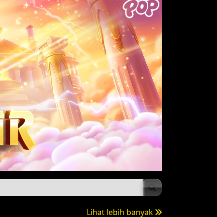
Lihat lebih banyak