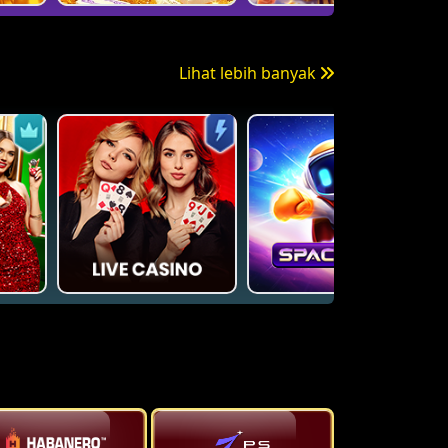
Lihat lebih banyak