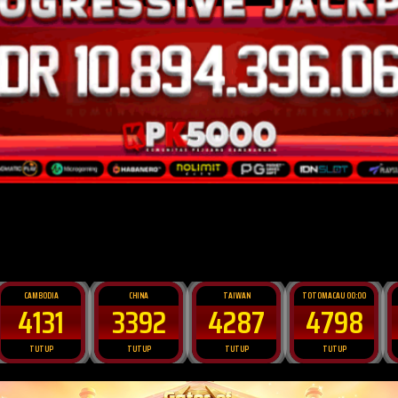
CHINA
TAIWAN
TOTOMACAU 00:00
TOTOMACAU 13:00
3392
4287
4798
2535
TUTUP
TUTUP
TUTUP
TUTUP