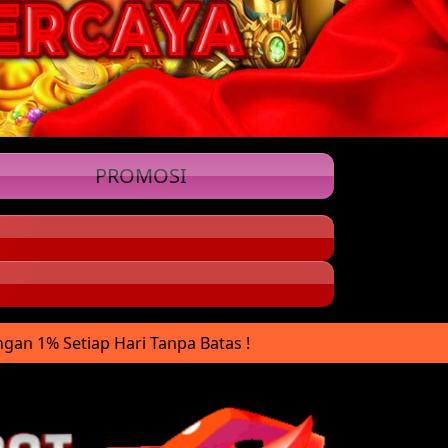
PROMOSI
as !