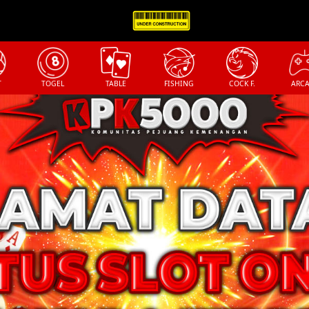
T
TOGEL
TABLE
FISHING
COCK F.
ARC