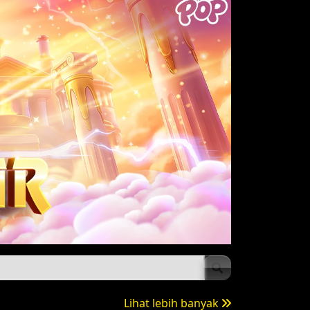
Lihat lebih banyak