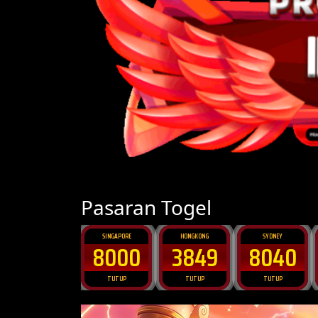
Pasaran Togel
SINGAPORE
HONGKONG
SYDNEY
CAMBODIA
8000
3849
8040
4131
TUTUP
TUTUP
TUTUP
TUTUP