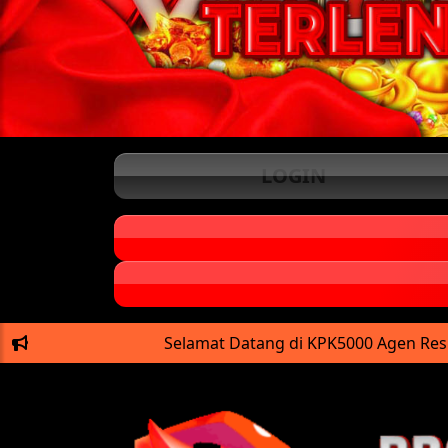
LOGIN
 Datang di KPK5000 Agen Resmi Judi Slot Online Terbesar d