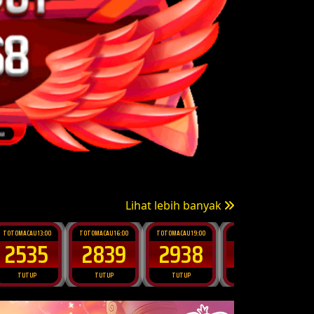
Lihat lebih banyak
TOTOMACAU 16:00
TOTOMACAU 19:00
TOTOMACAU 22:00
TOTOMACAU 23:00
2839
2938
8877
1451
TUTUP
TUTUP
TUTUP
TUTUP