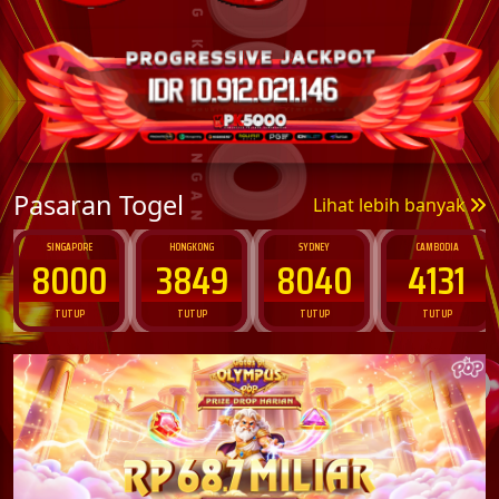
Pasaran Togel
Lihat lebih banyak
HONGKONG
SYDNEY
CAMBODIA
CHINA
3849
8040
4131
3392
TUTUP
TUTUP
TUTUP
TUTUP