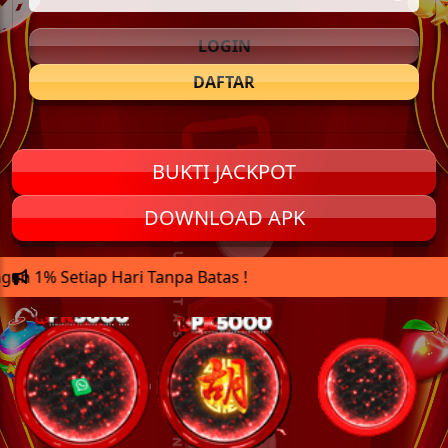
LOGIN
DAFTAR
BUKTI JACKPOT
DOWNLOAD APK
p Hari Tanpa Batas !