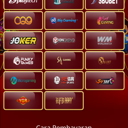
Cara Pembayaran