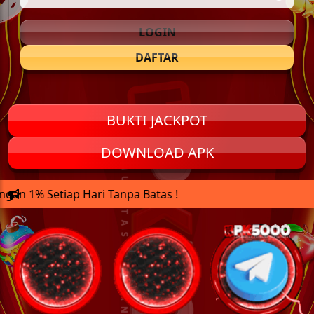
LOGIN
DAFTAR
BUKTI JACKPOT
DOWNLOAD APK
tiap Hari Tanpa Batas !