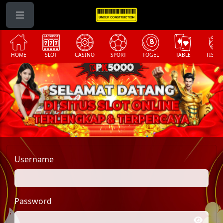
SLOT
CASINO
SPORT
TOGEL
TABLE
FISHING
COCK
Username
Password