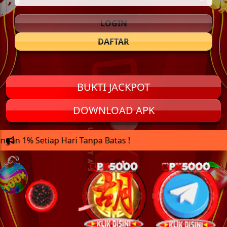
LOGIN
DAFTAR
BUKTI JACKPOT
DOWNLOAD APK
iap Hari Tanpa Batas !