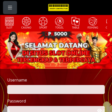
SLOT
CASINO
SPORT
TOGEL
TABLE
FISHING
COCK
Username
Password