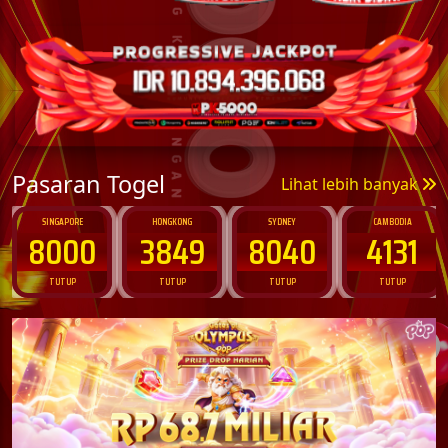
Pasaran Togel
Lihat lebih banyak
HONGKONG
SYDNEY
CAMBODIA
CHINA
3849
8040
4131
3392
TUTUP
TUTUP
TUTUP
TUTUP