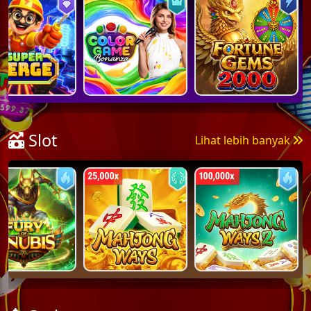
Slot
Lihat lebih banyak