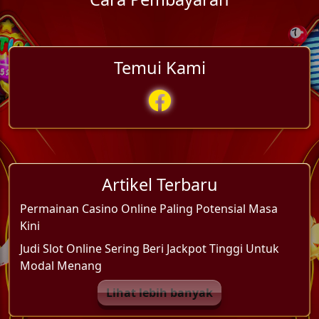
Temui Kami
Artikel Terbaru
Permainan Casino Online Paling Potensial Masa
Kini
Judi Slot Online Sering Beri Jackpot Tinggi Untuk
Modal Menang
Lihat lebih banyak