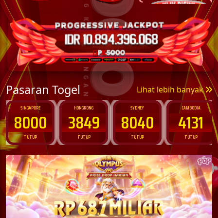
Pasaran Togel
Lihat lebih banyak
HONGKONG
SYDNEY
CAMBODIA
CHINA
3849
8040
4131
3392
TUTUP
TUTUP
TUTUP
TUTUP