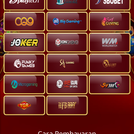
Cara Pembayaran