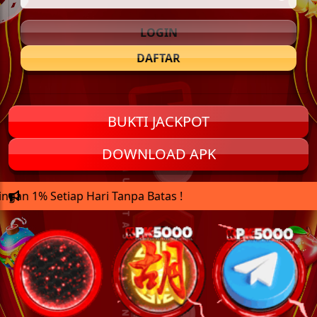
LOGIN
DAFTAR
BUKTI JACKPOT
DOWNLOAD APK
iap Hari Tanpa Batas !