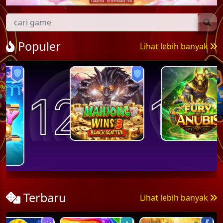
Populer
Lihat lebih banyak
12
1
Terbaru
Lihat lebih banyak