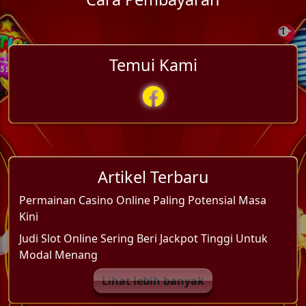
Temui Kami
Artikel Terbaru
Permainan Casino Online Paling Potensial Masa
Kini
Judi Slot Online Sering Beri Jackpot Tinggi Untuk
Modal Menang
Lihat lebih banyak