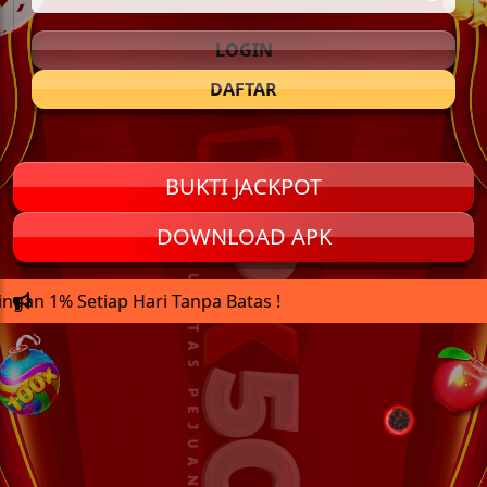
LOGIN
DAFTAR
BUKTI JACKPOT
DOWNLOAD APK
iap Hari Tanpa Batas !