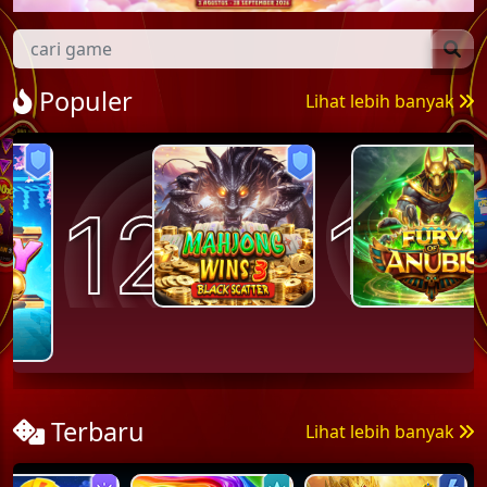
Populer
Lihat lebih banyak
12
1
Terbaru
Lihat lebih banyak