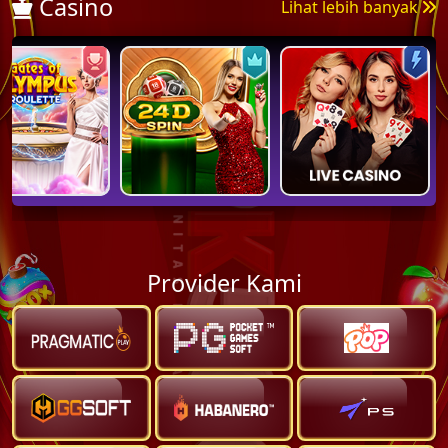
Casino
Lihat lebih banyak
Provider Kami