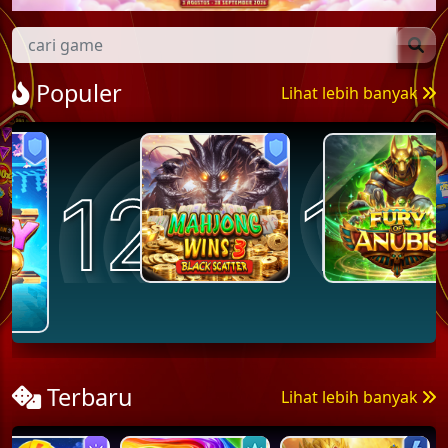
Populer
Lihat lebih banyak
12
1
Terbaru
Lihat lebih banyak