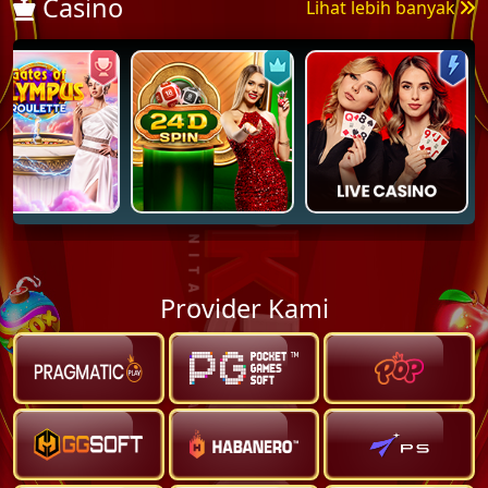
Casino
Lihat lebih banyak
Provider Kami