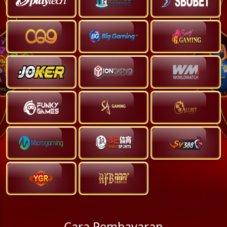
Cara Pembayaran