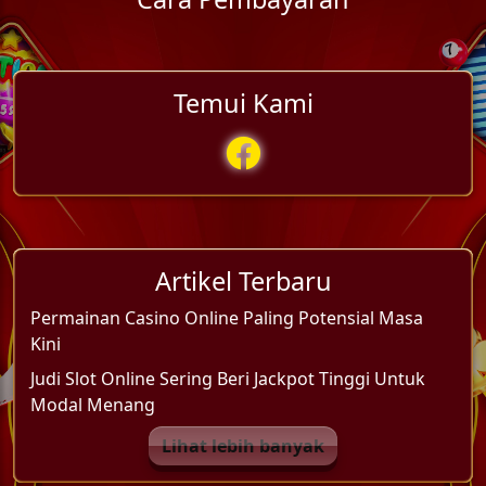
Temui Kami
Artikel Terbaru
Permainan Casino Online Paling Potensial Masa
Kini
Judi Slot Online Sering Beri Jackpot Tinggi Untuk
Modal Menang
Lihat lebih banyak