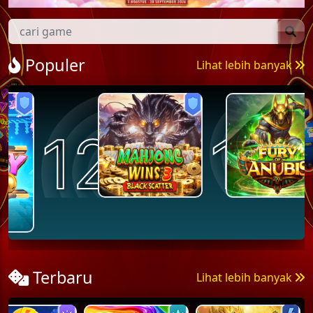
Populer
Lihat lebih banyak
12
1
Terbaru
Lihat lebih banyak