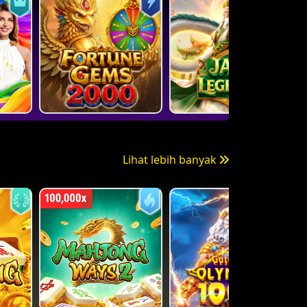
Lihat lebih banyak