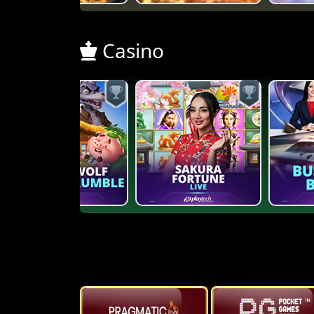
Casino