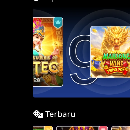
9
Terbaru