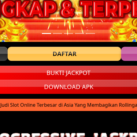
DAFTAR
BUKTI JACKPOT
DOWNLOAD APK
ng Membagikan Rollingan 1% Setiap Hari Tanpa Batas !