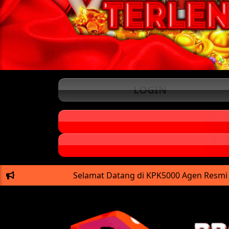
LOGIN
i KPK5000 Agen Resmi Judi Slot Online Terbesar di Asia Ya