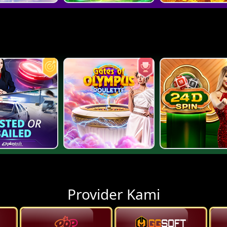
Provider Kami