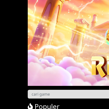
Populer