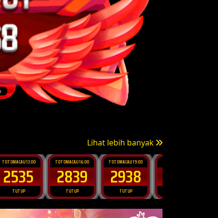
Lihat lebih banyak
TOTOMACAU 16:00
TOTOMACAU 19:00
TOTOMACAU 22:00
TOTOMACAU 23:00
2839
2938
8877
1451
TUTUP
TUTUP
TUTUP
TUTUP