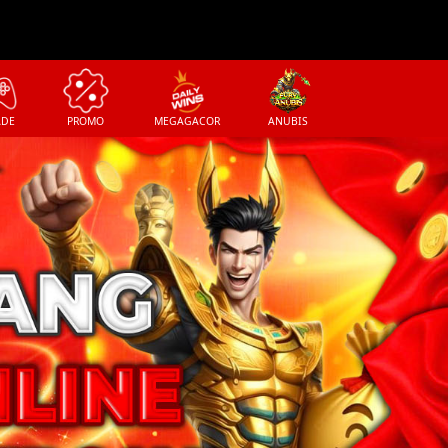
ADE
PROMO
MEGAGACOR
ANUBIS