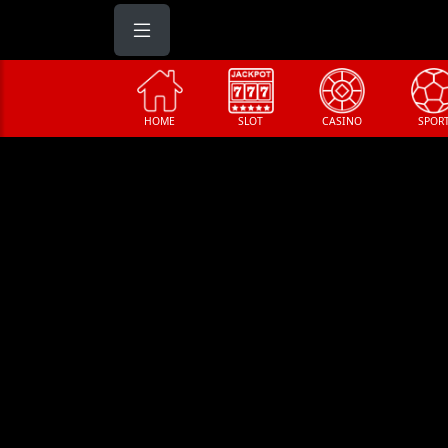
HOME
SLOT
CASINO
SPOR