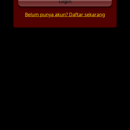
Login
Belum punya akun? Daftar sekarang