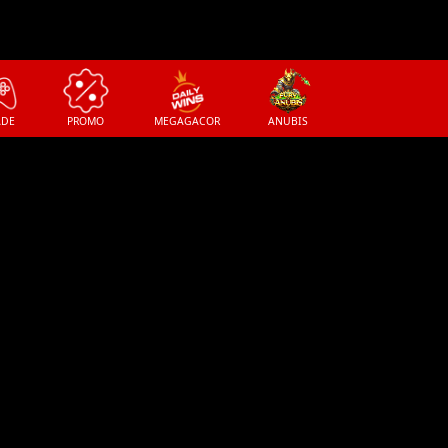
ADE
PROMO
MEGAGACOR
ANUBIS