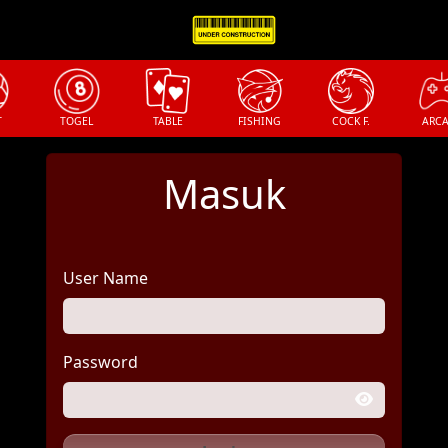
T
TOGEL
TABLE
FISHING
COCK F.
ARC
Masuk
User Name
Password