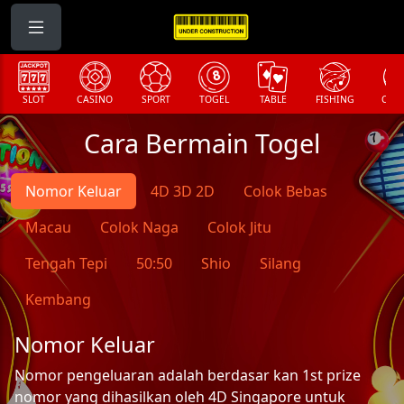
SLOT
CASINO
SPORT
TOGEL
TABLE
FISHING
COCK
Cara Bermain Togel
Nomor Keluar
4D 3D 2D
Colok Bebas
Macau
Colok Naga
Colok Jitu
Tengah Tepi
50:50
Shio
Silang
Kembang
Nomor Keluar
Nomor pengeluaran adalah berdasar kan 1st prize
nomor yang dihasilkan oleh 4D Singapore untuk