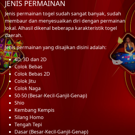
JENIS PERMAINAN
Jenis permainan togel sudah sangat banyak, sudah
membaur dan menyesuaikan diri dengan permainan
lokal. Alhasil dikenal beberapa karakteristik togel
daerah.
Jenis permainan yang disajikan disini adalah:
4D, 3D dan 2D
Colok Bebas
Colok Bebas 2D
Colok Jitu
Colok Naga
50-50 (Besar-Kecil-Ganjil-Genap)
Shio
Kembang Kempis
Silang Homo
Tengah Tepi
Dasar (Besar-Kecil-Ganjil-Genap)