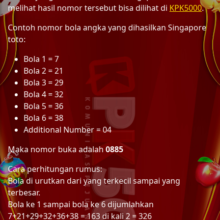
melihat hasil nomor tersebut bisa dilihat di
KPK5000
.
Contoh nomor bola angka yang dihasilkan Singapore
toto:
Bola 1 = 7
Bola 2 = 21
Bola 3 = 29
Bola 4 = 32
Bola 5 = 36
Bola 6 = 38
Additional Number = 04
Maka nomor buka adalah
0885
Cara perhitungan rumus:
Bola di urutkan dari yang terkecil sampai yang
terbesar.
Bola ke 1 sampai bola ke 6 dijumlahkan
7+21+29+32+36+38 = 163 di kali 2 = 326