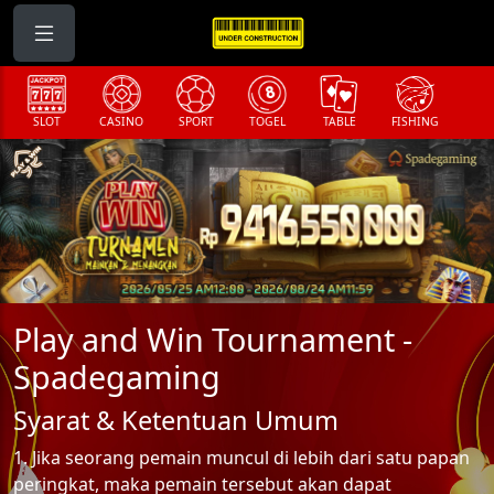
SLOT
CASINO
SPORT
TOGEL
TABLE
FISHING
COCK
Play and Win Tournament -
Spadegaming
Syarat & Ketentuan Umum
1. Jika seorang pemain muncul di lebih dari satu papan
peringkat, maka pemain tersebut akan dapat