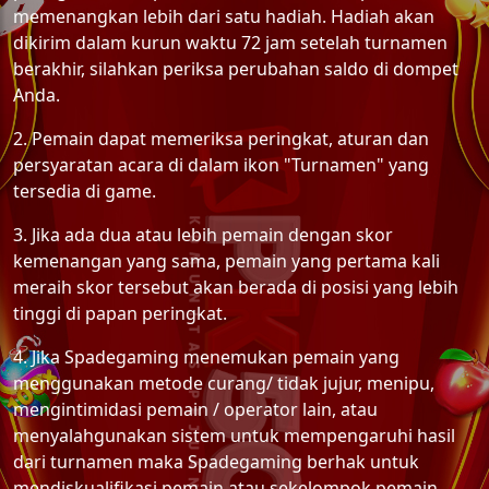
memenangkan lebih dari satu hadiah. Hadiah akan
dikirim dalam kurun waktu 72 jam setelah turnamen
berakhir, silahkan periksa perubahan saldo di dompet
Anda.
2. Pemain dapat memeriksa peringkat, aturan dan
persyaratan acara di dalam ikon "Turnamen" yang
tersedia di game.
3. Jika ada dua atau lebih pemain dengan skor
kemenangan yang sama, pemain yang pertama kali
meraih skor tersebut akan berada di posisi yang lebih
tinggi di papan peringkat.
4. Jika Spadegaming menemukan pemain yang
menggunakan metode curang/ tidak jujur, menipu,
mengintimidasi pemain / operator lain, atau
menyalahgunakan sistem untuk mempengaruhi hasil
dari turnamen maka Spadegaming berhak untuk
mendiskualifikasi pemain atau sekelompok pemain