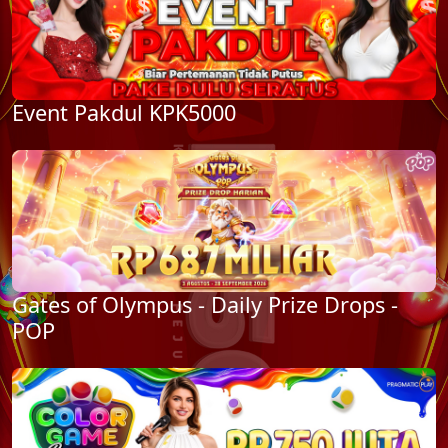
Event Pakdul KPK5000
Gates of Olympus - Daily Prize Drops -
POP