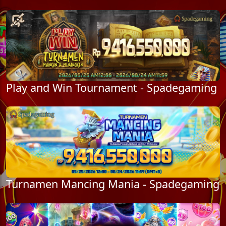
Play and Win Tournament - Spadegaming
Turnamen Mancing Mania - Spadegaming