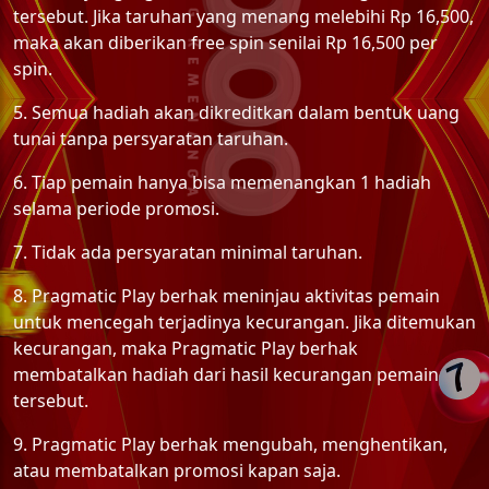
tersebut. Jika taruhan yang menang melebihi Rp 16,500,
maka akan diberikan free spin senilai Rp 16,500 per
spin.
5. Semua hadiah akan dikreditkan dalam bentuk uang
tunai tanpa persyaratan taruhan.
6. Tiap pemain hanya bisa memenangkan 1 hadiah
selama periode promosi.
7. Tidak ada persyaratan minimal taruhan.
8. Pragmatic Play berhak meninjau aktivitas pemain
untuk mencegah terjadinya kecurangan. Jika ditemukan
kecurangan, maka Pragmatic Play berhak
membatalkan hadiah dari hasil kecurangan pemain
tersebut.
9. Pragmatic Play berhak mengubah, menghentikan,
atau membatalkan promosi kapan saja.