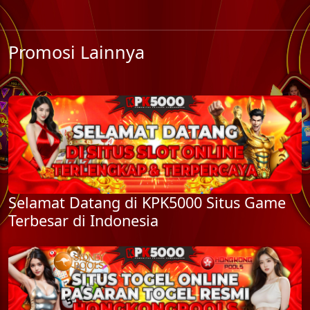
Promosi Lainnya
Selamat Datang di KPK5000 Situs Game
Terbesar di Indonesia