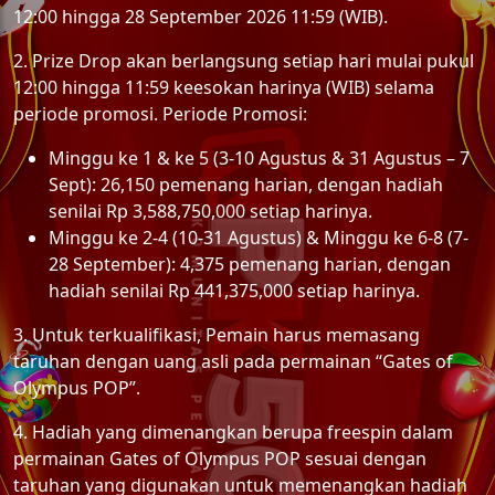
12:00 hingga 28 September 2026 11:59 (WIB).
2. Prize Drop akan berlangsung setiap hari mulai pukul
12:00 hingga 11:59 keesokan harinya (WIB) selama
periode promosi. Periode Promosi:
Minggu ke 1 & ke 5 (3-10 Agustus & 31 Agustus – 7
Sept): 26,150 pemenang harian, dengan hadiah
senilai Rp 3,588,750,000 setiap harinya.
Minggu ke 2-4 (10-31 Agustus) & Minggu ke 6-8 (7-
28 September): 4,375 pemenang harian, dengan
hadiah senilai Rp 441,375,000 setiap harinya.
3. Untuk terkualifikasi, Pemain harus memasang
taruhan dengan uang asli pada permainan “Gates of
Olympus POP”.
4. Hadiah yang dimenangkan berupa freespin dalam
permainan Gates of Olympus POP sesuai dengan
taruhan yang digunakan untuk memenangkan hadiah