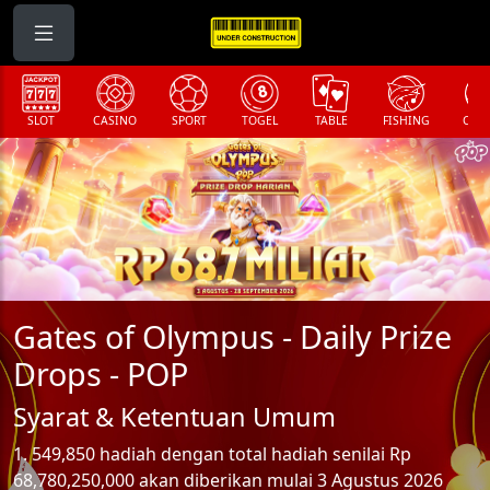
CASINO
SPORT
TOGEL
TABLE
FISHING
COCK F.
ARC
Gates of Olympus - Daily Prize
Drops - POP
Syarat & Ketentuan Umum
1. 549,850 hadiah dengan total hadiah senilai Rp
68,780,250,000 akan diberikan mulai 3 Agustus 2026