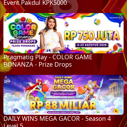
Event Pakdul KPK5000
Pragmatig Play - COLOR GAME
BONANZA - Prize Drops
DAILY WINS MEGA GACOR - Season 4
Level 5