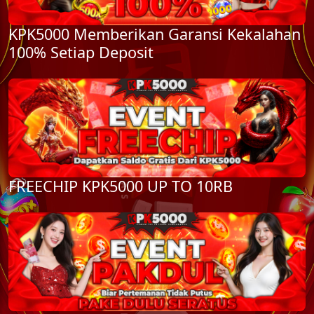
KPK5000 Memberikan Garansi Kekalahan
100% Setiap Deposit
FREECHIP KPK5000 UP TO 10RB