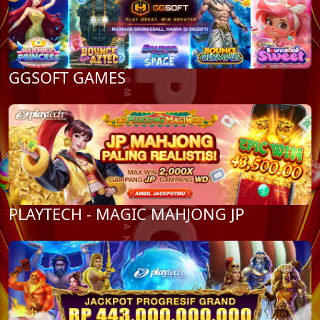
GGSOFT GAMES
PLAYTECH - MAGIC MAHJONG JP